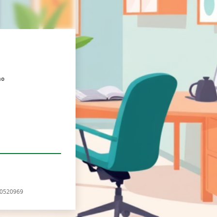
no
320520969